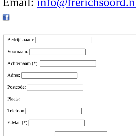
Email:
info@frerichsoord.n
Bedrijfsnaam:
Voornaam:
Achternaam (*):
Adres:
Postcode:
Plaats:
Telefoon
E-Mail (*)